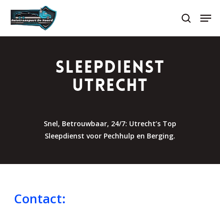
Skip
Men
to
search
main
content
Sleepdienst
Utrecht
Snel, Betrouwbaar, 24/7: Utrecht’s Top
Sleepdienst voor Pechhulp en Berging.
Contact: